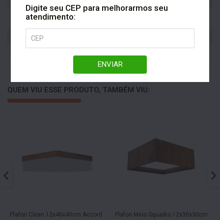
Ofertas
Produtos em campanha
Digite seu CEP para melhorarmos seu
Área Externa, Banheiro,
atendimento:
Ambiente
Cozinha, Quarto, Sala
Tipo de Luz
LED
Voltagem
Bivolt
ENVIAR
QUEM VIU ESSE PRODUTO, TAMBÉM VIU:
Plafon Clean 12x40x40cm Accord
Plafon Meio Squadro 12x30x30cm