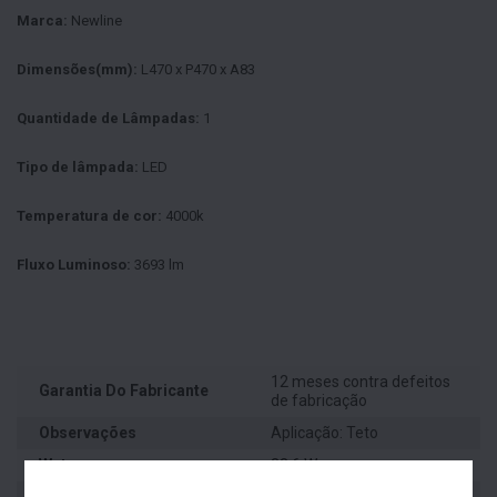
Marca:
Newline
Dimensões(mm):
L470 x P470 x A83
Quantidade de Lâmpadas:
1
Tipo de lâmpada:
LED
Temperatura de cor:
4000k
Fluxo Luminoso:
3693 lm
12 meses contra defeitos
Garantia Do Fabricante
de fabricação
Observações
Aplicação: Teto
Wats
33,6 W