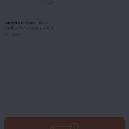
Luminária No Frame T8 G13
Bivolt 127V / 220V 96 x 1240 x
110mm NewLine
Ref.: 20384