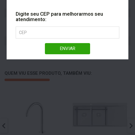
Bitola
1/2
Fixação
Mesa
Digite seu CEP para melhorarmos seu
atendimento:
Garantia Toda Vida:
Garantia Do Fabricante
qualidade e segurança por
tempo indeterminado.
Mobilidade da bica
Móvel
ENVIAR
Ambiente
Banheiro
QUEM VIU ESSE PRODUTO, TAMBÉM VIU: