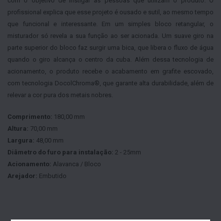
com o objetivo de instigar as pessoas que utilizam o produto. O
profissional explica que esse projeto é ousado e sutil, ao mesmo tempo
que funcional e interessante. Em um simples bloco retangular, o
misturador só revela a sua função ao ser acionada. Um suave giro na
parte superior do bloco faz surgir uma bica, que libera o fluxo de água
quando o giro alcança o centro da cuba. Além dessa tecnologia de
acionamento, o produto recebe o acabamento em grafite escovado,
com tecnologia DocolChroma®, que garante alta durabilidade, além de
relevar a cor pura dos metais nobres.
Comprimento:
180,00 mm
Altura:
70,00 mm
Largura:
48,00 mm
Diâmetro do furo para instalação:
2 - 25mm
Acionamento:
Alavanca / Bloco
Arejador:
Embutido