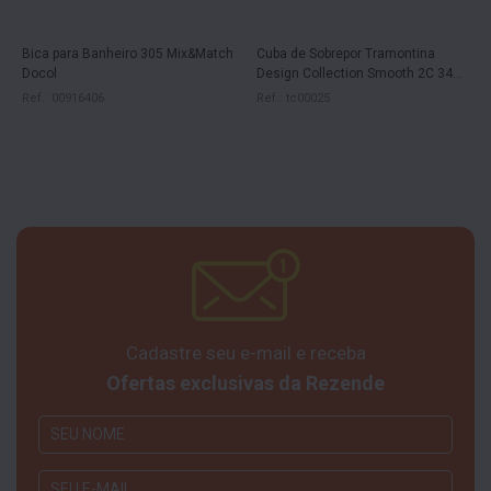
Bica para Banheiro 305 Mix&Match
Cuba de Sobrepor Tramontina
Docol
Design Collection Smooth 2C 34
EX em Aço Inox com Acabamento
Ref.: 00916406
Ref.: tc00025
Scotch Brite 116x52 cm com 2
Cubas
Cadastre seu e-mail e receba
Ofertas exclusivas da Rezende