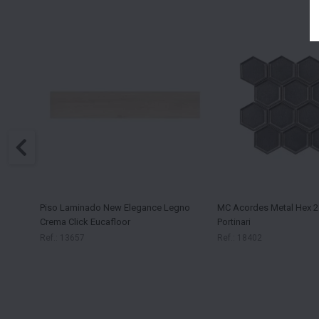
Piso Laminado New Elegance Legno
MC Acordes Metal Hex 
Crema Click Eucafloor
Portinari
Ref.: 13657
Ref.: 18402