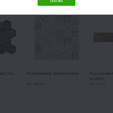
ENVIAR
24x27,7cm
MC Picture Mix BL 30x30cm Portinari
Piso Laminado P
Eucafloor
Ref.: pt00004
Ref.: 15722