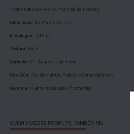
Sistema de encaixe Click!, mais rápido e preciso.
Dimensões:
8 x 445 x 1.357 mm
Embalagem:
2,41 m2
Textura:
Wood
Variação:
C1 - Aparência uniforme
Uso:
AC4 - Residencial Alto Tráfego e Comercial Médio
Garantia:
16 anos residencial e 7 comercial
QUEM VIU ESSE PRODUTO, TAMBÉM VIU: