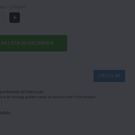
ixa = 2,410m²):
+
 NA LISTA DE ENCOMENDA
CALCULAR
sponibilidade de fabricação.
 e de entrega podem variar de acordo com o fornecedor.
oduto