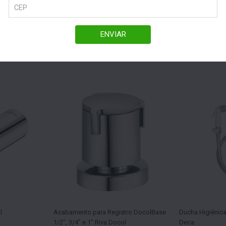
ENVIAR
l
Acabamento para Registro DocolBase
Ducha Higiênica
1/2", 3/4" e 1" Riva Docol
Deca