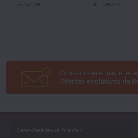
7x51 cm
PVD Gold 70x40 cm
Ref.: tc00009
Ref.: 00960306
Cadastre seu e-mail e rece
Ofertas exclusivas da 
Compre também pelo WhatsApp