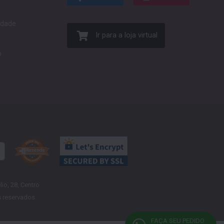
cidade
Ir para a loja virtual
o
o, 28, Centro
s reservados
FAÇA SEU PEDIDO