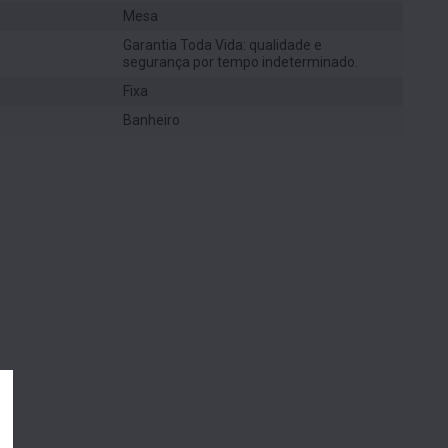
Mesa
Garantia Toda Vida: qualidade e
segurança por tempo indeterminado.
Fixa
Banheiro