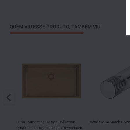
QUEM VIU ESSE PRODUTO, TAMBÉM VIU:
sign
Cuba Tramontina Design Collection
Cabide Mix&Match Doco
 Inox
Quadrum em Aço Inox com Revestimento