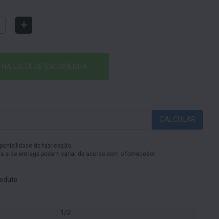
+
 NA LISTA DE ENCOMENDA
CALCULAR
sponibilidade de fabricação.
 e de entrega podem variar de acordo com o fornecedor.
oduto
1/2