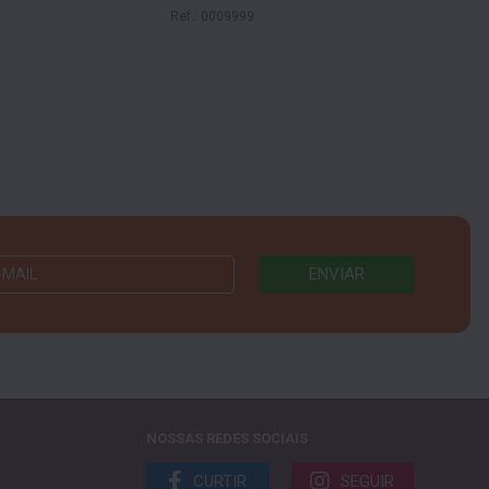
com Ac
Ref.: 0009999
Ref.: t
NOSSAS REDES SOCIAIS
CURTIR
SEGUIR