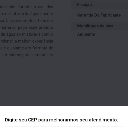
Fixação
ionalidade durante o uso dos
m o conforto da água quente
Garantia Do Fabricante
ca. O acionamento é feito em
Mobilidade da bica
a numa só peça. Esse produto
 de água ao misturá-la com o
Ambiente
rcionar a melhor experiência
ba e o volante em formato de
ito e moderno para compor seu
Digite seu CEP para melhorarmos seu atendimento: