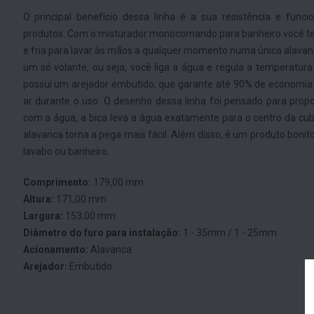
O principal benefício dessa linha é a sua resistência e func
produtos. Com o misturador monocomando para banheiro você te
e fria para lavar às mãos a qualquer momento numa única alavan
um só volante, ou seja, você liga a água e regula a temperatur
possui um arejador embutido, que garante até 90% de economia
ar durante o uso. O desenho dessa linha foi pensado para propo
com a água, a bica leva a água exatamente para o centro da cu
alavanca torna a pega mais fácil. Além disso, é um produto bon
lavabo ou banheiro.
Comprimento:
179,00 mm
Altura:
171,00 mm
Largura:
153,00 mm
Diâmetro do furo para instalação:
1 - 35mm / 1 - 25mm
Acionamento:
Alavanca
Arejador:
Embutido