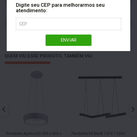
Ofertas
Produtos em campanha
Digite seu CEP para melhorarmos seu
Área Externa, Banheiro,
atendimento:
Ambiente
Cozinha, Quarto, Sala
Tipo de Luz
Lâmpada
Voltagem
Bivolt
ENVIAR
QUEM VIU ESSE PRODUTO, TAMBÉM VIU:
Pendente Apollo LED 350 x 350 x
Pendente Fit Bivolt 127V / 220V