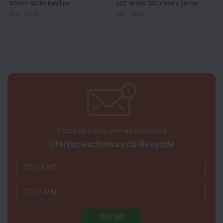
85mm 4000k Newline
LED 4000K 580 x 580 x 28mm
NewLine
Ref.: 20139
Ref.: 19942
Cadastre seu e-mail e receba
Ofertas exclusivas da Rezende