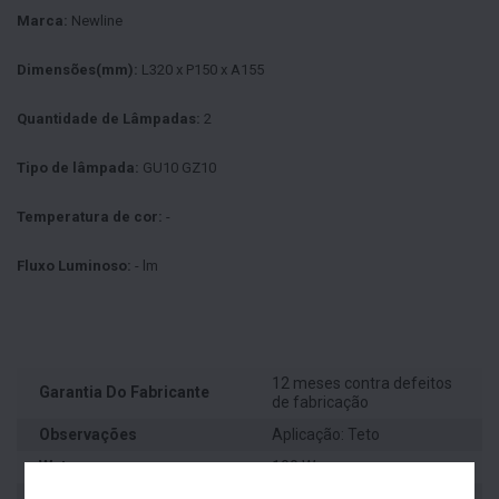
Marca:
Newline
Dimensões(mm):
L320 x P150 x A155
Quantidade de Lâmpadas:
2
Tipo de lâmpada:
GU10 GZ10
Temperatura de cor:
-
Fluxo Luminoso:
- lm
12 meses contra defeitos
Garantia Do Fabricante
de fabricação
Observações
Aplicação: Teto
Wats
100 W