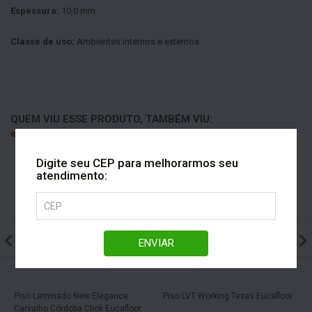
Espessura:
10,0 mm
Classe de uso:
Ambientes internos e externos
QUEM VIU ESSE PRODUTO, TAMBÉM VIU:
Digite seu CEP para melhorarmos seu
atendimento:
ENVIAR
Piso Laminado New Elegance
Piso LVT Working Texas Eucafloor
Carvalho Córdoba Click Eucafloor