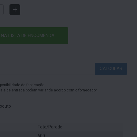
+
 NA LISTA DE ENCOMENDA
CALCULAR
sponibilidade de fabricação.
 e de entrega podem variar de acordo com o fornecedor.
oduto
Teto/Parede
600