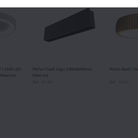
V / 220V LED
Plafon Track Cego 290x40x80mm
Plafon Barril 1
 NewLine
NewLine
Ref.: 21153
Ref.: 15622