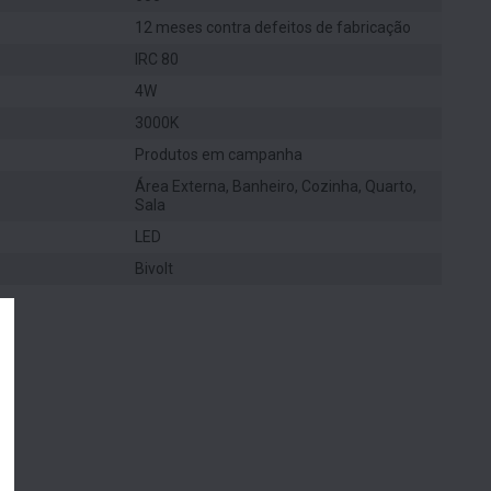
12 meses contra defeitos de fabricação
IRC 80
4W
3000K
Produtos em campanha
Área Externa, Banheiro, Cozinha, Quarto,
Sala
LED
Bivolt