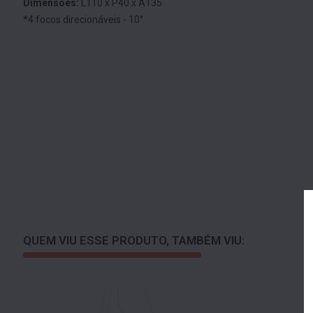
Dimensões:
L110 x P40 x A135
*4 focos direcionáveis - 10°
QUEM VIU ESSE PRODUTO, TAMBÉM VIU: